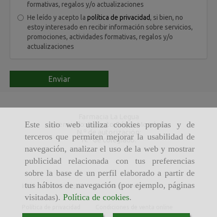
formativas, regalos y/o actualizaciones
He leído y acepto la
política de privacidad
, si bien, no
estoy interesado en recibir información sobre servicios,
promociones, actividades formativas, regalos y/o
actualizaciones
Enviar
Farmacia La Legua
Este sitio web utiliza cookies propias y de
Licenciado: Ernesto Pérez Moraleda
N.º de autorización:
terceros que permiten mejorar la usabilidad de
N.º de colegiado:
navegación, analizar el uso de la web y mostrar
publicidad relacionada con tus preferencias
sobre la base de un perfil elaborado a partir de
tus hábitos de navegación (por ejemplo, páginas
Inicio
Aviso legal
Política de cookies
visitadas).
Política de cookies
.
Política de privacidad
Condiciones de venta online