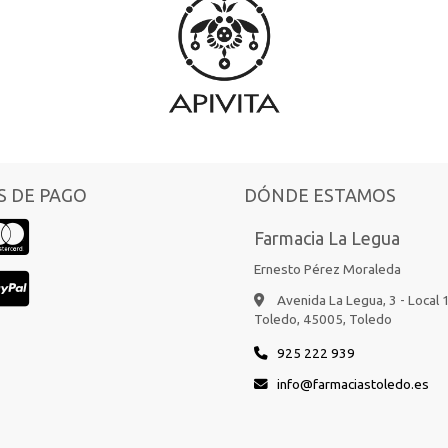
 DE PAGO
DÓNDE ESTAMOS
Farmacia La Legua
Ernesto Pérez Moraleda
Avenida La Legua, 3 - Local 
Toledo,
45005,
Toledo
925 222 939
info
farmaciastoledo.es