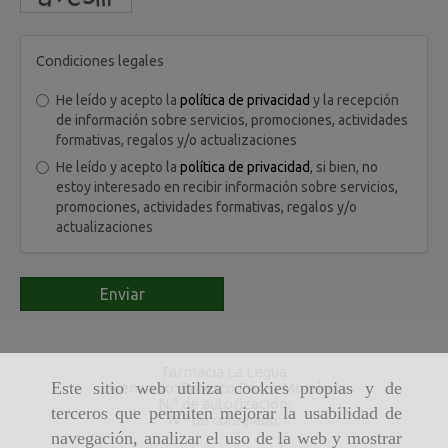
Condiciones legales
He leído y acepto la
política de privacidad
y la recepción
de información sobre servicios, promociones, actividades
formativas, regalos y/o actualizaciones
He leído y acepto la
política de privacidad
, si bien, no
estoy interesado en recibir información sobre servicios,
promociones, actividades formativas, regalos y/o
actualizaciones
Enviar
Farmacia La Legua
Este sitio web utiliza cookies propias y de
Licenciado: Ernesto Pérez Moraleda
N.º de autorización:
terceros que permiten mejorar la usabilidad de
N.º de colegiado:
navegación, analizar el uso de la web y mostrar