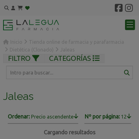
Inicio
Tienda online de farmacia y parafarmacia
Dietética (Clonado)
Jaleas
FILTRO
CATEGORÍAS
Jaleas
Ordenar:
Nº por página:
Precio ascendente
12
Cargando resultados