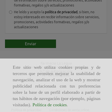
de información sobre servicios, promociones, actividades
formativas, regalos y/o actualizaciones
He leído y acepto la
política de privacidad
, si bien, no
estoy interesado en recibir información sobre servicios,
promociones, actividades formativas, regalos y/o
actualizaciones
Enviar
Farmacia La Legua
Este sitio web utiliza cookies propias y de
Licenciado: Ernesto Pérez Moraleda
N.º de autorización:
terceros que permiten mejorar la usabilidad de
N.º de colegiado:
navegación, analizar el uso de la web y mostrar
publicidad relacionada con tus preferencias
sobre la base de un perfil elaborado a partir de
tus hábitos de navegación (por ejemplo, páginas
Inicio
Aviso legal
Política de cookies
visitadas).
Política de cookies
.
Política de privacidad
Condiciones de venta online