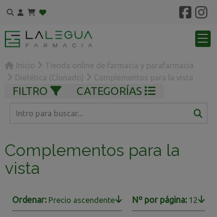
Inicio
Tienda online de farmacia y parafarmacia
Dietética (Clonado)
Complementos para la vista
FILTRO
CATEGORÍAS
Complementos para la
vista
Ordenar:
Nº por página:
Precio ascendente
12