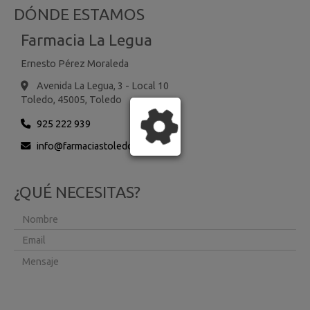
DÓNDE ESTAMOS
Farmacia La Legua
Ernesto Pérez Moraleda
Avenida La Legua, 3 - Local 10
Toledo,
45005,
Toledo
925 222 939
info
farmaciastoledo.es
¿QUÉ NECESITAS?