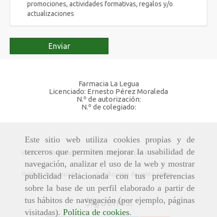
promociones, actividades formativas, regalos y/o
actualizaciones
Enviar
Farmacia La Legua
Licenciado: Ernesto Pérez Moraleda
N.º de autorización:
N.º de colegiado:
Este sitio web utiliza cookies propias y de
terceros que permiten mejorar la usabilidad de
Inicio
Aviso legal
Política de cookies
navegación, analizar el uso de la web y mostrar
Política de privacidad
Condiciones de venta online
publicidad relacionada con tus preferencias
sobre la base de un perfil elaborado a partir de
tus hábitos de navegación (por ejemplo, páginas
Síguenos:
visitadas).
Política de cookies
.