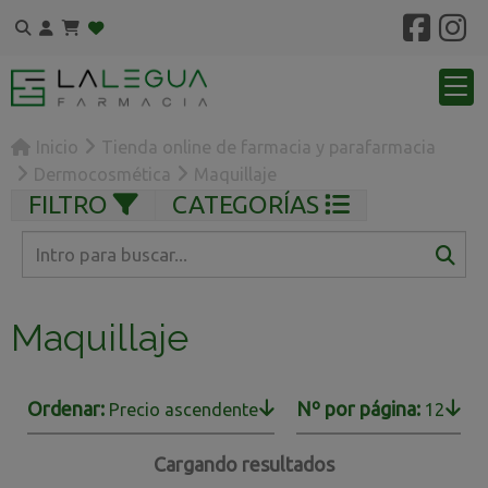
Inicio
Tienda online de farmacia y parafarmacia
Dermocosmética
Maquillaje
FILTRO
CATEGORÍAS
Maquillaje
Ordenar:
Nº por página:
Precio ascendente
12
Cargando resultados