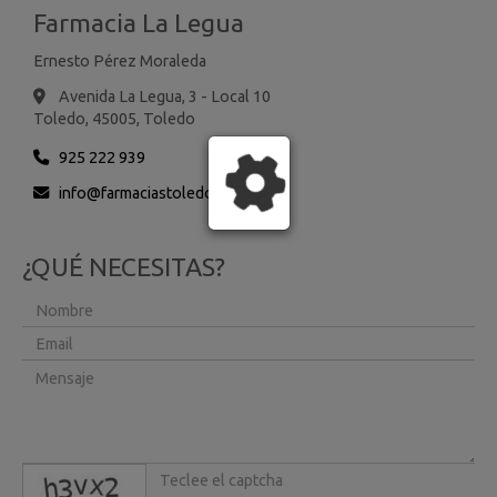
Farmacia La Legua
Ernesto Pérez Moraleda
Avenida La Legua, 3 - Local 10
Toledo,
45005,
Toledo
925 222 939
info
farmaciastoledo.es
¿QUÉ NECESITAS?
captcha