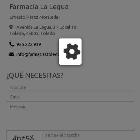
Farmacia La Legua
Ernesto Pérez Moraleda
Avenida La Legua, 3 - Local 10
Toledo,
45005,
Toledo
925 222 939
info
farmaciastoledo.es
¿QUÉ NECESITAS?
captcha