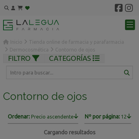
Inicio
Tienda online de farmacia y parafarmacia
Dermocosmética
Contorno de ojos
FILTRO
CATEGORÍAS
Contorno de ojos
Ordenar:
Nº por página:
Precio ascendente
12
Cargando resultados