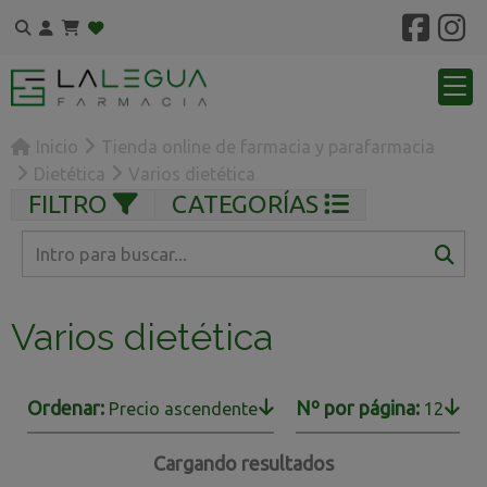
Inicio
Tienda online de farmacia y parafarmacia
Dietética
Varios dietética
FILTRO
CATEGORÍAS
Varios dietética
Ordenar:
Nº por página:
Precio ascendente
12
Cargando resultados