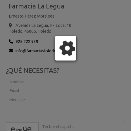
Farmacia La Legua
Ernesto Pérez Moraleda
Avenida La Legua, 3 - Local 10
Toledo,
45005,
Toledo
925 222 939
info
farmaciastoledo.es
¿QUÉ NECESITAS?
captcha