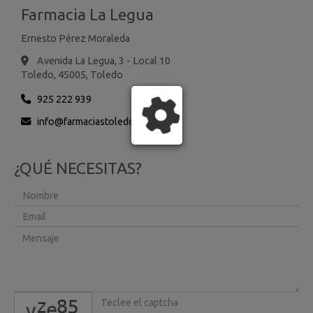
Farmacia La Legua
Ernesto Pérez Moraleda
Avenida La Legua, 3 - Local 10
Toledo,
45005,
Toledo
925 222 939
info
farmaciastoledo.es
¿QUÉ NECESITAS?
captcha