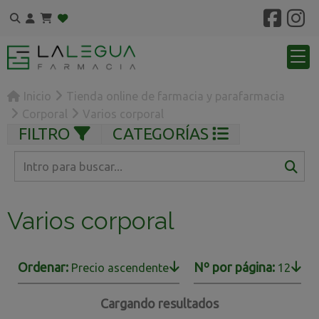
Inicio
Tienda online de farmacia y parafarmacia
Corporal
Varios corporal
FILTRO
CATEGORÍAS
Varios corporal
Ordenar:
Nº por página:
Precio ascendente
12
Cargando resultados