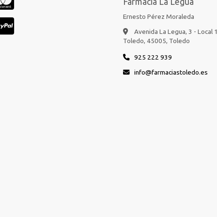
Farmacia La Legua
Ernesto Pérez Moraleda
Avenida La Legua, 3 - Local 
Toledo,
45005,
Toledo
925 222 939
info
farmaciastoledo.es