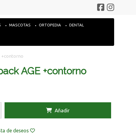
S
MASCOTAS
ORTOPEDIA
DENTAL
E +contorno
 pack AGE +contorno
Añadir
ista de deseos