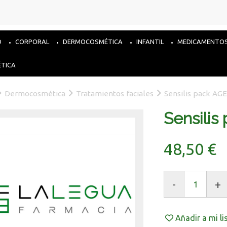
O
CORPORAL
DERMOCOSMÉTICA
INFANTIL
MEDICAMENTO
ÉTICA
Dermocosmética
Tratamientos faciales
Sensilis pack AG
Sensilis
48,50 €
-
+
Añadir a mi l