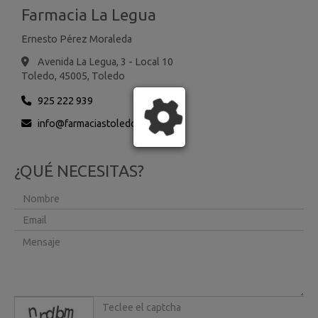
Farmacia La Legua
Ernesto Pérez Moraleda
Avenida La Legua, 3 - Local 10
Toledo,
45005,
Toledo
925 222 939
info
farmaciastoledo.es
¿QUÉ NECESITAS?
captcha