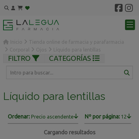
Inicio
Tienda online de farmacia y parafarmacia
Corporal
Ojos
Líquido para lentillas
FILTRO
CATEGORÍAS
Líquido para lentillas
Ordenar:
Nº por página:
Precio ascendente
12
Cargando resultados