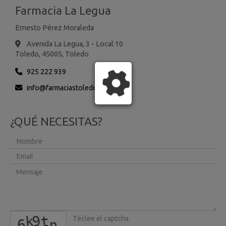
Farmacia La Legua
Ernesto Pérez Moraleda
Avenida La Legua, 3 - Local 10
Toledo,
45005,
Toledo
925 222 939
info
farmaciastoledo.es
¿QUÉ NECESITAS?
captcha