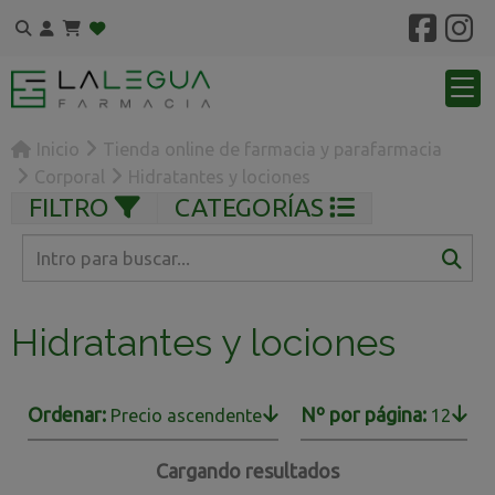
Inicio
Tienda online de farmacia y parafarmacia
Corporal
Hidratantes y lociones
FILTRO
CATEGORÍAS
Hidratantes y lociones
Ordenar:
Nº por página:
Precio ascendente
12
Cargando resultados