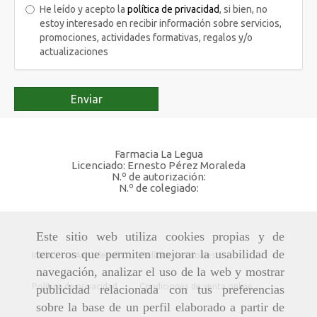
He leído y acepto la
política de privacidad
, si bien, no
estoy interesado en recibir información sobre servicios,
promociones, actividades formativas, regalos y/o
actualizaciones
Enviar
Farmacia La Legua
Licenciado: Ernesto Pérez Moraleda
N.º de autorización:
N.º de colegiado:
Este sitio web utiliza cookies propias y de
terceros que permiten mejorar la usabilidad de
Inicio
Aviso legal
Política de cookies
navegación, analizar el uso de la web y mostrar
Política de privacidad
Condiciones de venta online
publicidad relacionada con tus preferencias
sobre la base de un perfil elaborado a partir de