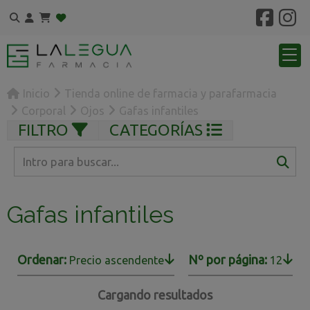
Inicio
Tienda online de farmacia y parafarmacia
Corporal
Ojos
Gafas infantiles
FILTRO
CATEGORÍAS
Gafas infantiles
Ordenar:
Nº por página:
Precio ascendente
12
Cargando resultados