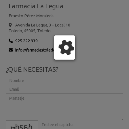
Farmacia La Legua
Ernesto Pérez Moraleda
Avenida La Legua, 3 - Local 10
Toledo,
45005,
Toledo
925 222 939
info
farmaciastoledo.es
¿QUÉ NECESITAS?
captcha