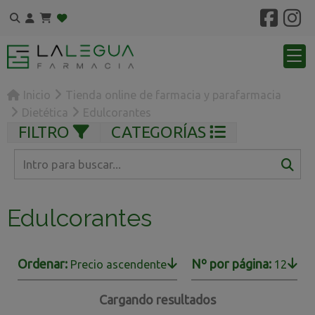
Inicio
Tienda online de farmacia y parafarmacia
Dietética
Edulcorantes
FILTRO
CATEGORÍAS
Edulcorantes
Ordenar:
Nº por página:
Precio ascendente
12
Cargando resultados