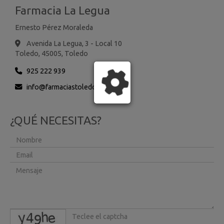
Farmacia La Legua
Ernesto Pérez Moraleda
Avenida La Legua, 3 - Local 10
Toledo,
45005,
Toledo
925 222 939
info
farmaciastoledo.es
¿QUÉ NECESITAS?
captcha