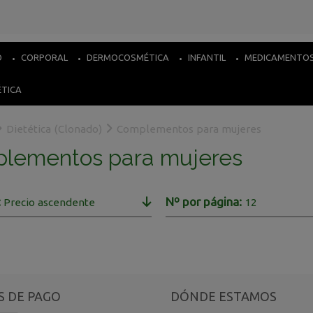
O
CORPORAL
DERMOCOSMÉTICA
INFANTIL
MEDICAMENTO
ÉTICA
Dietética (Clonado)
Complementos para mujeres
lementos para mujeres
:
Nº por página:
Precio ascendente
12
 DE PAGO
DÓNDE ESTAMOS