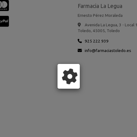
Farmacia La Legua
Ernesto Pérez Moraleda
Avenida La Legua, 3 - Local 
Toledo,
45005,
Toledo
925 222 939
info
farmaciastoledo.es