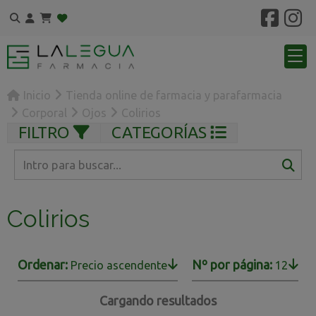
Inicio
Tienda online de farmacia y parafarmacia
Corporal
Ojos
Colirios
FILTRO
CATEGORÍAS
Colirios
Ordenar:
Nº por página:
Precio ascendente
12
Cargando resultados