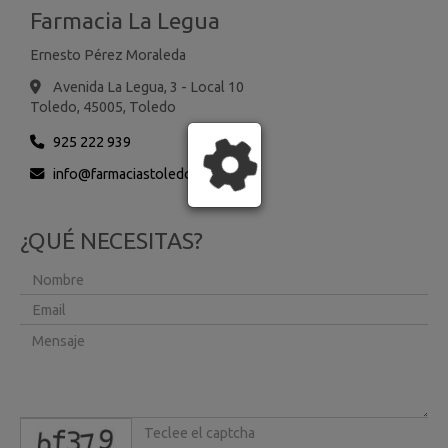
Farmacia La Legua
Ernesto Pérez Moraleda
Avenida La Legua, 3 - Local 10
Toledo,
45005,
Toledo
925 222 939
info
farmaciastoledo.es
¿QUÉ NECESITAS?
captcha