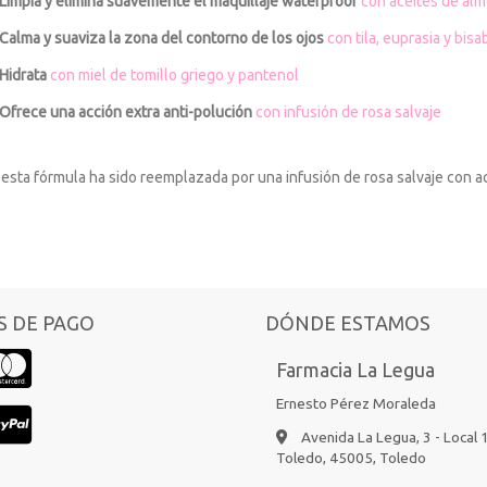
Limpia y elimina suavemente el maquillaje waterproof
con aceites de alm
Calma y suaviza la zona del contorno de los ojos
con tila, euprasia y bisa
Hidrata
con miel de tomillo griego y pantenol
Ofrece una acción extra anti-polución
con infusión de rosa salvaje
 esta fórmula ha sido reemplazada por una infusión de rosa salvaje con a
 DE PAGO
DÓNDE ESTAMOS
Farmacia La Legua
Ernesto Pérez Moraleda
Avenida La Legua, 3 - Local 
Toledo,
45005,
Toledo