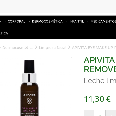
O
CORPORAL
DERMOCOSMÉTICA
INFANTIL
MEDICAMENTO
ÉTICA
Dermocosmética
Limpieza facial
APIVITA EYE MAKE UP
APIVIT
REMOV
Leche lim
11,30 €