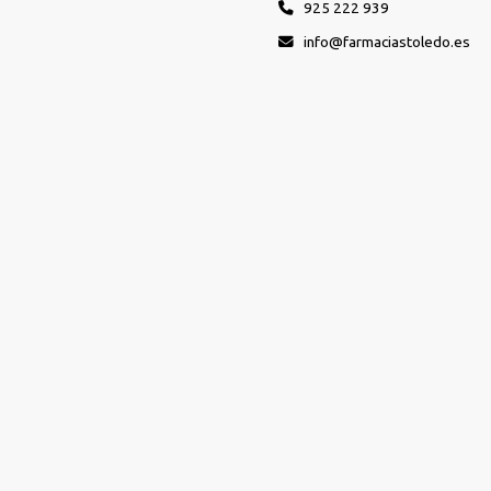
925 222 939
info
farmaciastoledo.es