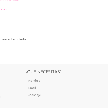
endra y oliva
bolol
cción antioxidante
¿QUÉ NECESITAS?
10