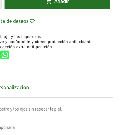
Añadir
ista de deseos
laje y las impurezas
 y confortable y ofrece protección antioxidante
cción extra anti-polución
rsonalización
ro y los ojos sin resecar la piel.
aponaria