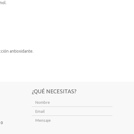
nol.
cción antioxidante.
¿QUÉ NECESITAS?
10