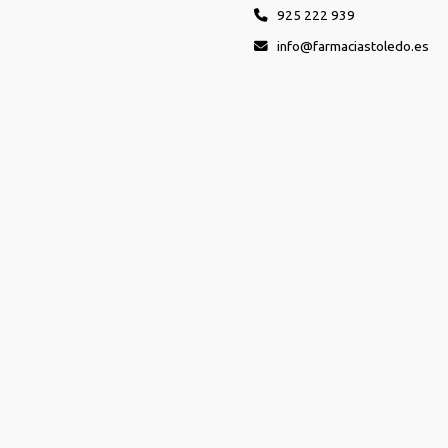
925 222 939
info
farmaciastoledo.es