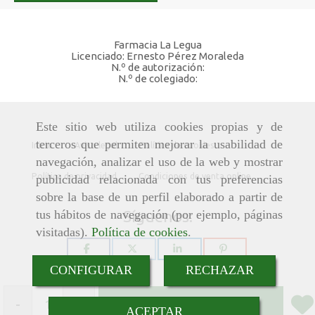
Farmacia La Legua
Licenciado: Ernesto Pérez Moraleda
N.º de autorización:
N.º de colegiado:
Este sitio web utiliza cookies propias y de
terceros que permiten mejorar la usabilidad de
Inicio
Aviso legal
Política de cookies
navegación, analizar el uso de la web y mostrar
Política de privacidad
Condiciones de venta online
publicidad relacionada con tus preferencias
sobre la base de un perfil elaborado a partir de
tus hábitos de navegación (por ejemplo, páginas
Síguenos:
visitadas).
Política de cookies
.
CONFIGURAR
RECHAZAR
-
+
Añadir
ACEPTAR