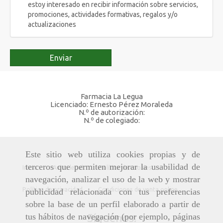
estoy interesado en recibir información sobre servicios,
promociones, actividades formativas, regalos y/o
actualizaciones
Enviar
Farmacia La Legua
Licenciado: Ernesto Pérez Moraleda
N.º de autorización:
N.º de colegiado:
Este sitio web utiliza cookies propias y de
terceros que permiten mejorar la usabilidad de
Inicio
Aviso legal
Política de cookies
navegación, analizar el uso de la web y mostrar
Política de privacidad
Condiciones de venta online
publicidad relacionada con tus preferencias
sobre la base de un perfil elaborado a partir de
tus hábitos de navegación (por ejemplo, páginas
Síguenos: