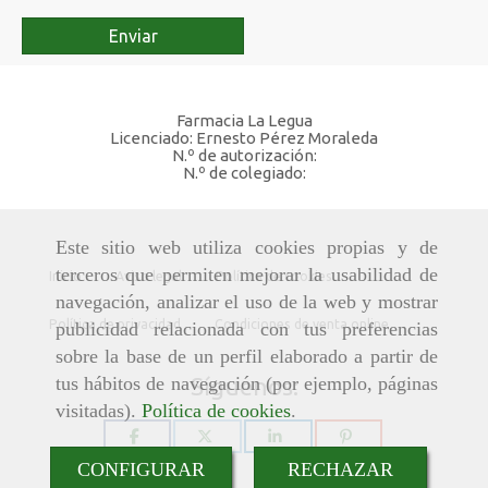
Enviar
Farmacia La Legua
Licenciado: Ernesto Pérez Moraleda
N.º de autorización:
N.º de colegiado:
Este sitio web utiliza cookies propias y de
terceros que permiten mejorar la usabilidad de
Inicio
Aviso legal
Política de cookies
navegación, analizar el uso de la web y mostrar
Política de privacidad
Condiciones de venta online
publicidad relacionada con tus preferencias
sobre la base de un perfil elaborado a partir de
Síguenos:
tus hábitos de navegación (por ejemplo, páginas
visitadas).
Política de cookies
.
CONFIGURAR
RECHAZAR