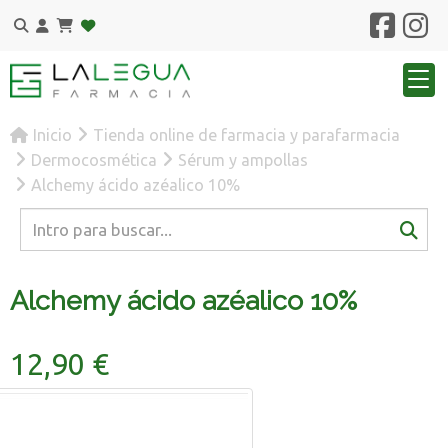
Inicio
Tienda online de farmacia y parafarmacia
Dermocosmética
Sérum y ampollas
Alchemy ácido azéalico 10%
Alchemy ácido azéalico 10%
12,90 €